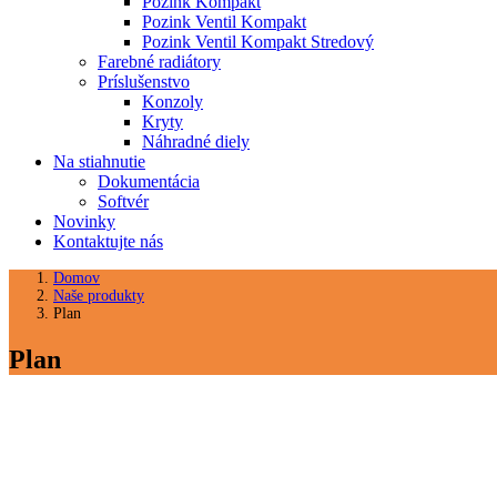
Pozink Kompakt
Pozink Ventil Kompakt
Pozink Ventil Kompakt Stredový
Farebné radiátory
Príslušenstvo
Konzoly
Kryty
Náhradné diely
Na stiahnutie
Dokumentácia
Softvér
Novinky
Kontaktujte nás
Domov
Naše produkty
Plan
Plan