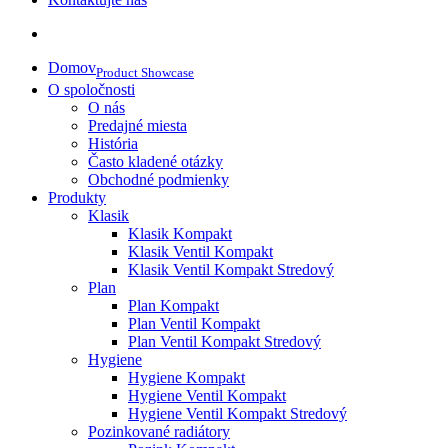
Domov
Product Showcase
O spoločnosti
O nás
Predajné miesta
História
Často kladené otázky
Obchodné podmienky
Produkty
Klasik
Klasik Kompakt
Klasik Ventil Kompakt
Klasik Ventil Kompakt Stredový
Plan
Plan Kompakt
Plan Ventil Kompakt
Plan Ventil Kompakt Stredový
Hygiene
Hygiene Kompakt
Hygiene Ventil Kompakt
Hygiene Ventil Kompakt Stredový
Pozinkované radiátory