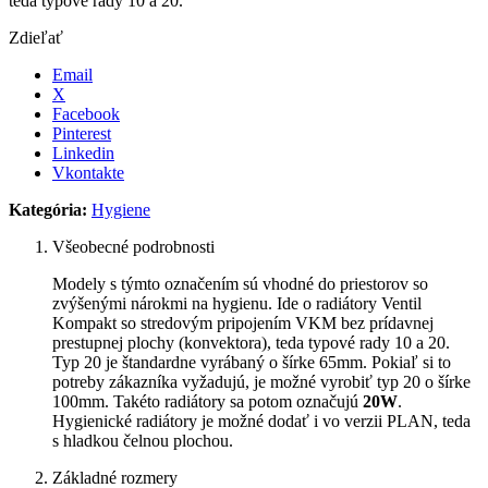
teda typové rady 10 a 20.
Zdieľať
Email
X
Facebook
Pinterest
Linkedin
Vkontakte
Kategória:
Hygiene
Všeobecné podrobnosti
Modely s týmto označením sú vhodné do priestorov so
zvýšenými nárokmi na hygienu. Ide o radiátory Ventil
Kompakt so stredovým pripojením VKM bez prídavnej
prestupnej plochy (konvektora), teda typové rady 10 a 20.
Typ 20 je štandardne vyrábaný o šírke 65mm. Pokiaľ si to
potreby zákazníka vyžadujú, je možné vyrobiť typ 20 o šírke
100mm. Takéto radiátory sa potom označujú
20W
.
Hygienické radiátory je možné dodať i vo verzii PLAN, teda
s hladkou čelnou plochou.
Základné rozmery