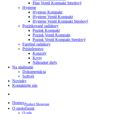
Plan Ventil Kompakt Stredový
Hygiene
Hygiene Kompakt
Hygiene Ventil Kompakt
Hygiene Ventil Kompakt Stredový
Pozinkované radiátory
Pozink Kompakt
Pozink Ventil Kompakt
Pozink Ventil Kompakt Stredový
Farebné radiátory
Príslušenstvo
Konzoly
Kryty
Náhradné diely
Na stiahnutie
Dokumentácia
Softvér
Novinky
Kontaktujte nás
Domov
Product Showcase
O spoločnosti
O nás