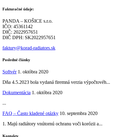
Fakturačné údaje:
PANDA – KOŠICE s.r.o.
IČO: 45361142
DIČ: 2022957651
DIČ DPH: SK2022957651
faktury@korad-radiators.sk
Posledné články
Softvér
1. októbra 2020
Dňa 4.5.2023 bola vydaná firemná verzia výpočtovéh...
Dokumentácia
1. októbra 2020
...
FAQ – Často kladené otázky
10. septembra 2020
1. Majú radiátory vnútornú ochranu voči korózii a...
Kontakty