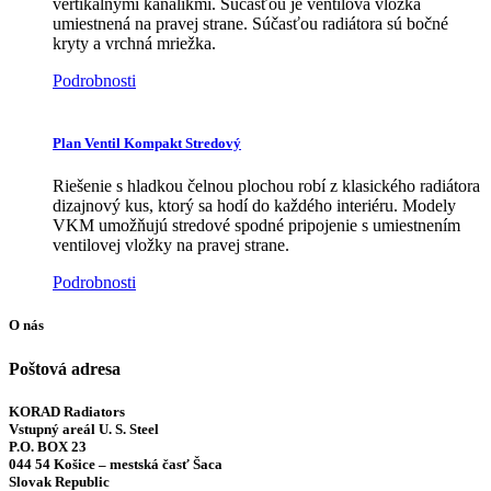
vertikálnymi kanálikmi. Súčasťou je ventilová vložka
umiestnená na pravej strane. Súčasťou radiátora sú bočné
kryty a vrchná mriežka.
Podrobnosti
Plan Ventil Kompakt Stredový
Riešenie s hladkou čelnou plochou robí z klasického radiátora
dizajnový kus, ktorý sa hodí do každého interiéru. Modely
VKM umožňujú stredové spodné pripojenie s umiestnením
ventilovej vložky na pravej strane.
Podrobnosti
O nás
Poštová adresa
KORAD Radiators
Vstupný areál U. S. Steel
P.O. BOX 23
044 54 Košice – mestská časť Šaca
Slovak Republic