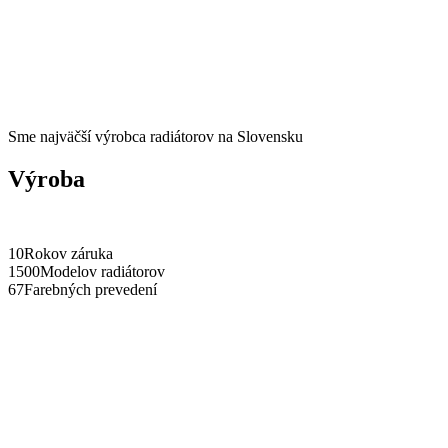
Sme najväčší výrobca radiátorov na Slovensku
Výroba
10
Rokov záruka
1500
Modelov radiátorov
67
Farebných prevedení