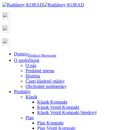
Domov
Product Showcase
O spoločnosti
O nás
Predajné miesta
História
Často kladené otázky
Obchodné podmienky
Produkty
Klasik
Klasik Kompakt
Klasik Ventil Kompakt
Klasik Ventil Kompakt Stredový
Plan
Plan Kompakt
Plan Ventil Kompakt