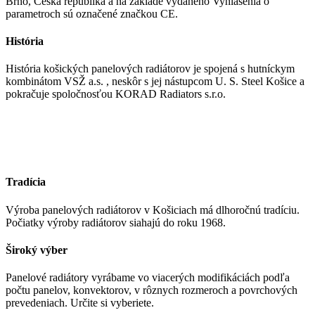
Brno, Česká republika a na základe vydaného Vyhlásenia o
parametroch sú označené značkou CE.
História
História košických panelových radiátorov je spojená s hutníckym
kombinátom VSŽ a.s. , neskôr s jej nástupcom U. S. Steel Košice a
pokračuje spoločnosťou KORAD Radiators s.r.o.
Tradícia
Výroba panelových radiátorov v Košiciach má dlhoročnú tradíciu.
Počiatky výroby radiátorov siahajú do roku 1968.
Široký výber
Panelové radiátory vyrábame vo viacerých modifikáciách podľa
počtu panelov, konvektorov, v rôznych rozmeroch a povrchových
prevedeniach. Určite si vyberiete.