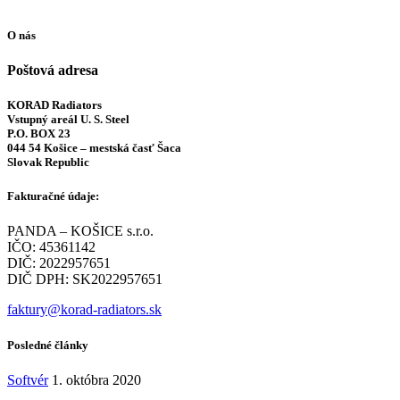
O nás
Poštová adresa
KORAD Radiators
Vstupný areál U. S. Steel
P.O. BOX 23
044 54 Košice – mestská časť Šaca
Slovak Republic
Fakturačné údaje:
PANDA – KOŠICE s.r.o.
IČO: 45361142
DIČ: 2022957651
DIČ DPH: SK2022957651
faktury@korad-radiators.sk
Posledné články
Softvér
1. októbra 2020