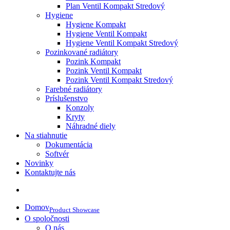
Plan Ventil Kompakt Stredový
Hygiene
Hygiene Kompakt
Hygiene Ventil Kompakt
Hygiene Ventil Kompakt Stredový
Pozinkované radiátory
Pozink Kompakt
Pozink Ventil Kompakt
Pozink Ventil Kompakt Stredový
Farebné radiátory
Príslušenstvo
Konzoly
Kryty
Náhradné diely
Na stiahnutie
Dokumentácia
Softvér
Novinky
Kontaktujte nás
Domov
Product Showcase
O spoločnosti
O nás