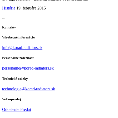
História
19. februára 2015
...
Kontakty
Všeobecné informácie
info@korad-radiators.sk
Personálne záležitosti
personalne@korad-radiators.sk
Technické otázky
technologia@korad-radiators.sk
Veľkopredaj
Oddelenie Predaj