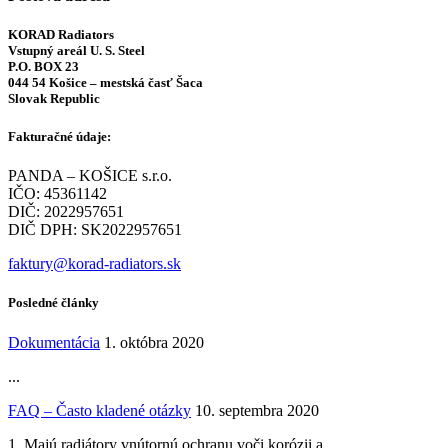
KORAD Radiators
Vstupný areál U. S. Steel
P.O. BOX 23
044 54 Košice – mestská časť Šaca
Slovak Republic
Fakturačné údaje:
PANDA – KOŠICE s.r.o.
IČO: 45361142
DIČ: 2022957651
DIČ DPH: SK2022957651
faktury@korad-radiators.sk
Posledné články
Dokumentácia
1. októbra 2020
...
FAQ – Často kladené otázky
10. septembra 2020
1. Majú radiátory vnútornú ochranu voči korózii a...