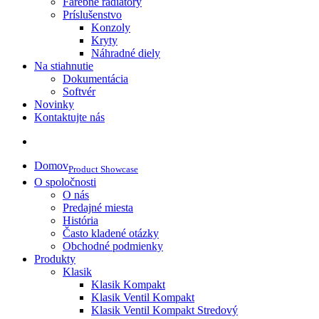
Farebné radiátory
Príslušenstvo
Konzoly
Kryty
Náhradné diely
Na stiahnutie
Dokumentácia
Softvér
Novinky
Kontaktujte nás
Domov
Product Showcase
O spoločnosti
O nás
Predajné miesta
História
Často kladené otázky
Obchodné podmienky
Produkty
Klasik
Klasik Kompakt
Klasik Ventil Kompakt
Klasik Ventil Kompakt Stredový