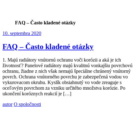
FAQ – Často kladené otázky
10. septembra 2020
FAQ – Často kladené otázky
1. Majú radiátory vnútornú ochranu voči korózii a aká je ich
životnosť? Panelové radiátory majú kvalitnú vonkajšiu povrchovú
ochranu, žiadne z nich však nemajú špeciálne chránený vnútorný
povrch. Ochrana vnútorného povrchu je zabezpečená vodou vo
vykurovacom okruhu. Kyslík obsiahnutý vo vode zreaguje s
oceľovým povrchom za vzniku určitého množstva korózie. Po
ukončení koróznych reakcií je […]
autor
O spoločnosti