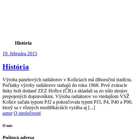
História
19. februára 2015
História
Výroba panelových radiátorov v Košiciach má dlhoročnú tradíciu.
Počiatky výroby radiátorov siahajú do roku 1968. Prvé zváracie
linky boli dodané ZEZ Hořice (ČR) a skladali sa zo sólo strojov
prepojených dopravníkmi. Výroba radiátorov vo vtedajšom VSŽ
Košice začala typom PJ2 a pokračovala typmi PJ3, P4, P40 a P90,
ktorý sa v rôznych modifikáciách vyrába aj [...]
autor
O spoločnosti
O nás
Poštová adresa