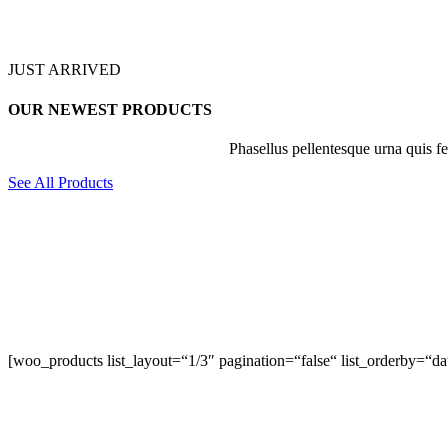
JUST ARRIVED
OUR NEWEST PRODUCTS
Phasellus pellentesque urna quis fe
See All Products
[woo_products list_layout=“1/3″ pagination=“false“ list_orderby=“