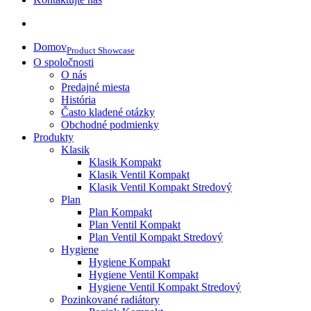
Domov
Product Showcase
O spoločnosti
O nás
Predajné miesta
História
Často kladené otázky
Obchodné podmienky
Produkty
Klasik
Klasik Kompakt
Klasik Ventil Kompakt
Klasik Ventil Kompakt Stredový
Plan
Plan Kompakt
Plan Ventil Kompakt
Plan Ventil Kompakt Stredový
Hygiene
Hygiene Kompakt
Hygiene Ventil Kompakt
Hygiene Ventil Kompakt Stredový
Pozinkované radiátory