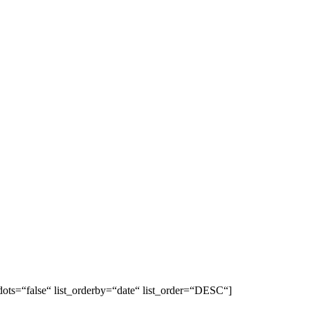
ots=“false“ list_orderby=“date“ list_order=“DESC“]