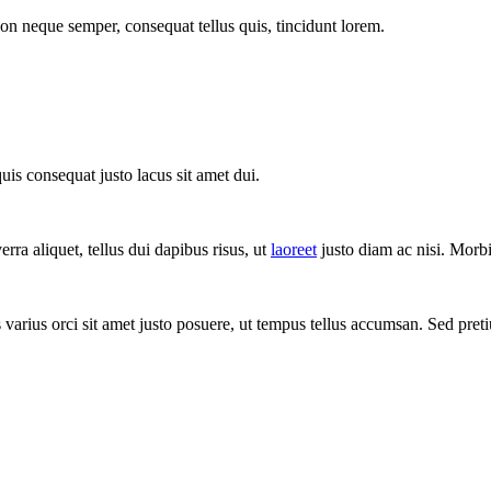
on neque semper, consequat tellus quis, tincidunt lorem.
uis consequat justo lacus sit amet dui.
rra aliquet, tellus dui dapibus risus, ut
laoreet
justo diam ac nisi. Morb
varius orci sit amet justo posuere, ut tempus tellus accumsan. Sed pretiu