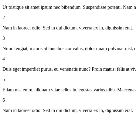
Ut tristique sit amet ipsum nec bibendum. Suspendisse potenti. Nam n
2
Nam in laoreet odio. Sed in dui dictum, viverra ex in, dignissim erat.
3
Nunc feugiat, mauris at faucibus convallis, dolor quam pulvinar nisl, q
4
Duis eget imperdiet purus, eu venenatis nunc? Proin mattis; felis at vive
5
Etiam nisl enim, aliquam vitae tellus in, egestas varius nibh. Maecenas 
6
Nam in laoreet odio. Sed in dui dictum, viverra ex in, dignissim erat.