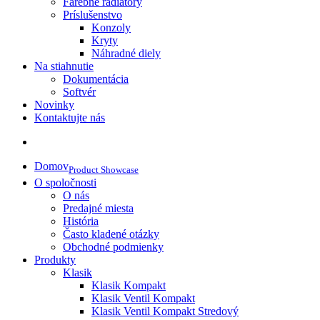
Farebné radiátory
Príslušenstvo
Konzoly
Kryty
Náhradné diely
Na stiahnutie
Dokumentácia
Softvér
Novinky
Kontaktujte nás
Domov
Product Showcase
O spoločnosti
O nás
Predajné miesta
História
Často kladené otázky
Obchodné podmienky
Produkty
Klasik
Klasik Kompakt
Klasik Ventil Kompakt
Klasik Ventil Kompakt Stredový