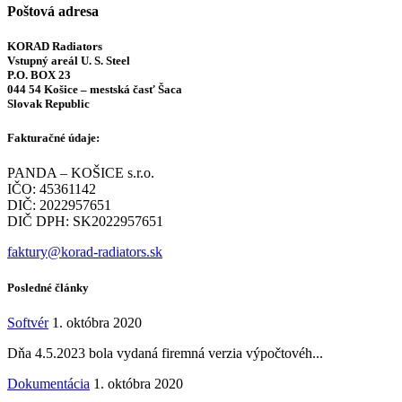
Poštová adresa
KORAD Radiators
Vstupný areál U. S. Steel
P.O. BOX 23
044 54 Košice – mestská časť Šaca
Slovak Republic
Fakturačné údaje:
PANDA – KOŠICE s.r.o.
IČO: 45361142
DIČ: 2022957651
DIČ DPH: SK2022957651
faktury@korad-radiators.sk
Posledné články
Softvér
1. októbra 2020
Dňa 4.5.2023 bola vydaná firemná verzia výpočtovéh...
Dokumentácia
1. októbra 2020