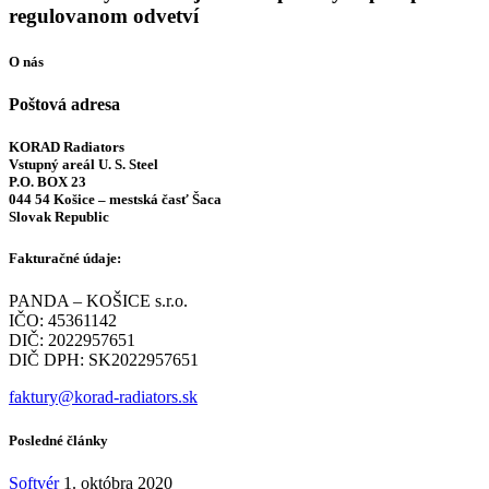
regulovanom odvetví
O nás
Poštová adresa
KORAD Radiators
Vstupný areál U. S. Steel
P.O. BOX 23
044 54 Košice – mestská časť Šaca
Slovak Republic
Fakturačné údaje:
PANDA – KOŠICE s.r.o.
IČO: 45361142
DIČ: 2022957651
DIČ DPH: SK2022957651
faktury@korad-radiators.sk
Posledné články
Softvér
1. októbra 2020