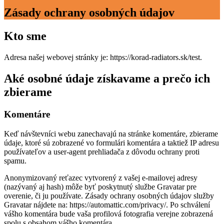
Zásady ochrany osobných údajov
Kto sme
Adresa našej webovej stránky je: https://korad-radiators.sk/test.
Aké osobné údaje získavame a prečo ich
zbierame
Komentáre
Keď návštevníci webu zanechavajú na stránke komentáre, zbierame
údaje, ktoré sú zobrazené vo formulári komentára a taktiež IP adresu
používateľov a user-agent prehliadača z dôvodu ochrany proti
spamu.
Anonymizovaný reťazec vytvorený z vašej e-mailovej adresy
(nazývaný aj hash) môže byť poskytnutý službe Gravatar pre
overenie, či ju používate. Zásady ochrany osobných údajov služby
Gravatar nájdete na: https://automattic.com/privacy/. Po schválení
vášho komentára bude vaša profilová fotografia verejne zobrazená
spolu s obsahom vášho komentára.