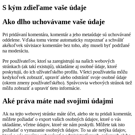
S kým zdieľame vaše údaje
Ako dlho uchovávame vaše údaje
Pri pridávaní komentára, komentár a jeho metaúdaje sú uchovávané
oddelene. Vďaka tomu vieme automaticky rozpoznať a schváliť
akékoľvek súvisiace komentáre bez toho, aby museli byť podržané
na moderáciu.
Pre používateľov, ktorí sa zaregistrujú na našich webových
stránkach (ak takí existujú), ukladáme aj osobné údaje, ktoré
poskytujú, do ich užívateľského profilu. Všetci používatelia môžu
kedykoľvek zobraziť, upraviť alebo odstrániť svoje osobné údaje
(okrem zmeny používateľského). Správcovia webových stránok tiež
môžu zobraziť a upraviť tieto informácie.
Aké práva máte nad svojimi údajmi
Ak na tejto webovej stránke máte účet, alebo ste tu pridali komentár,
môžete požiadať o export vašich osobných údajov, ktoré o vás
ukladáme, včetne údajov, ktoré ste nám poskytli. Môžete tak isto
požiadať o vymazanie osobných údajov. To sa ale netýka údajov,