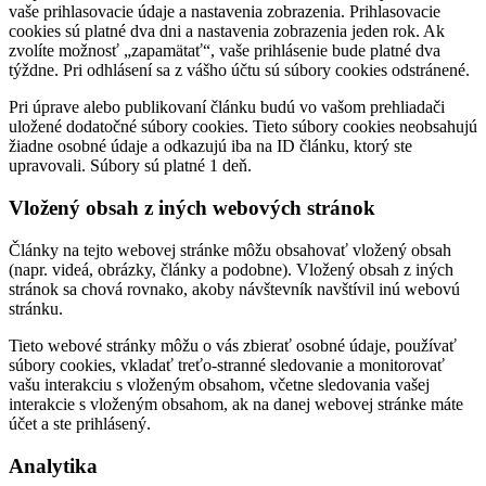
vaše prihlasovacie údaje a nastavenia zobrazenia. Prihlasovacie
cookies sú platné dva dni a nastavenia zobrazenia jeden rok. Ak
zvolíte možnosť „zapamätať“, vaše prihlásenie bude platné dva
týždne. Pri odhlásení sa z vášho účtu sú súbory cookies odstránené.
Pri úprave alebo publikovaní článku budú vo vašom prehliadači
uložené dodatočné súbory cookies. Tieto súbory cookies neobsahujú
žiadne osobné údaje a odkazujú iba na ID článku, ktorý ste
upravovali. Súbory sú platné 1 deň.
Vložený obsah z iných webových stránok
Články na tejto webovej stránke môžu obsahovať vložený obsah
(napr. videá, obrázky, články a podobne). Vložený obsah z iných
stránok sa chová rovnako, akoby návštevník navštívil inú webovú
stránku.
Tieto webové stránky môžu o vás zbierať osobné údaje, používať
súbory cookies, vkladať treťo-stranné sledovanie a monitorovať
vašu interakciu s vloženým obsahom, včetne sledovania vašej
interakcie s vloženým obsahom, ak na danej webovej stránke máte
účet a ste prihlásený.
Analytika