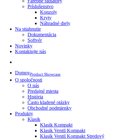
Farebné radiátory
Príslušenstvo
Konzoly
Kryty
Náhradné diely
Na stiahnutie
Dokumentácia
Softvér
Novinky
Kontaktujte nás
Domov
Product Showcase
O spoločnosti
O nás
Predajné miesta
História
Často kladené otázky
Obchodné podmienky
Produkty
Klasik
Klasik Kompakt
Klasik Ventil Kompakt
Klasik Ventil Kompakt Stredový