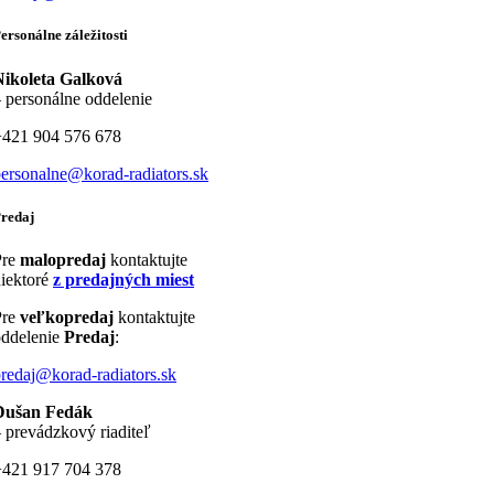
ersonálne záležitosti
Nikoleta Galková
 personálne oddelenie
+421 904 576 678
ersonalne@korad-radiators.sk
redaj
Pre
malopredaj
kontaktujte
iektoré
z predajných miest
Pre
veľkopredaj
kontaktujte
oddelenie
Predaj
:
redaj@korad-radiators.sk
Dušan Fedák
 prevádzkový riaditeľ
+421 917 704 378