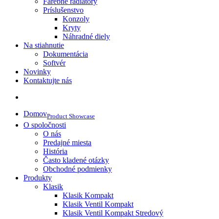
Farebné radiátory
Príslušenstvo
Konzoly
Kryty
Náhradné diely
Na stiahnutie
Dokumentácia
Softvér
Novinky
Kontaktujte nás
Domov
Product Showcase
O spoločnosti
O nás
Predajné miesta
História
Často kladené otázky
Obchodné podmienky
Produkty
Klasik
Klasik Kompakt
Klasik Ventil Kompakt
Klasik Ventil Kompakt Stredový