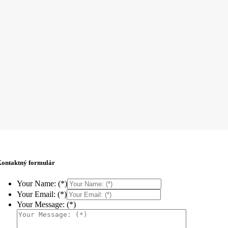
ontaktný formulár
Your Name: (*)
Your Email: (*)
Your Message: (*)