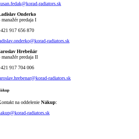
usan.fedak@korad-radiators.sk
Ladislav Onderko
 manažér predaja I
+421 917 656 870
adislav.onderko@korad-radiators.sk
Jaroslav Hrebeňár
 manažér predaja II
+421 917 704 006
aroslav.hrebenar@korad-radiators.sk
Nákup
ontakt na oddelenie
Nákup
:
akup@korad-radiators.sk