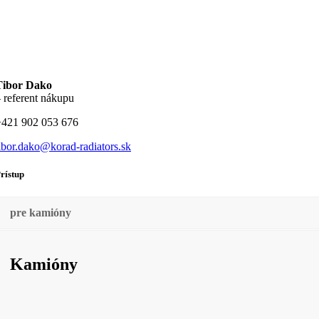
Tibor Dako
 referent nákupu
+421 902 053 676
ibor.dako@korad-radiators.sk
rístup
pre kamióny
Kamióny