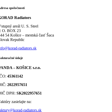
dresa spoločnosti
KORAD Radiators
stupný areál U. S. Steel
P. O. BOX 23
44 54 Košice – mestská časť Šaca
lovak Republic
nfo@korad-radiators.sk
akturačné údaje
PANDA – KOŠICE s.r.o.
IČO:
45361142
DIČ:
2022957651
DIČ DPH:
SK2022957651
aktúry zasielajte na:
aktury@korad-radiators.sk