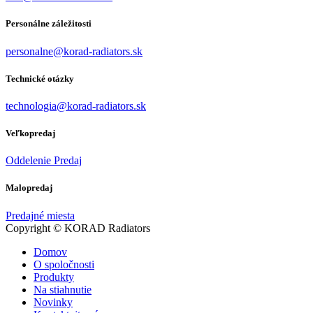
Personálne záležitosti
personalne@korad-radiators.sk
Technické otázky
technologia@korad-radiators.sk
Veľkopredaj
Oddelenie Predaj
Malopredaj
Predajné miesta
Copyright © KORAD Radiators
Domov
O spoločnosti
Produkty
Na stiahnutie
Novinky