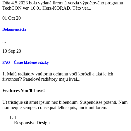
Dňa 4.5.2023 bola vydaná firemná verzia výpočtového programu
TechCON ver. 10.01 Herz-KORAD. Táto ver...
01
Oct 20
Dokumentácia
...
10
Sep 20
FAQ – Často kladené otázky
1. Majú radiátory vnútornú ochranu voči korózii a aká je ich
životnosť? Panelové radiátory majú kval...
Features You’ll Love!
Ut tristique sit amet ipsum nec bibendum. Suspendisse potenti. Nam
non neque semper, consequat tellus quis, tincidunt lorem.
1
Responsive Design