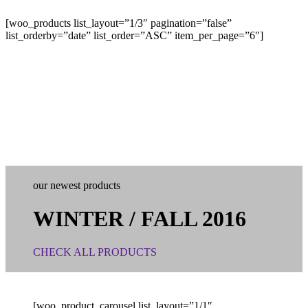
[woo_products list_layout=”1/3″ pagination=”false”
list_orderby=”date” list_order=”ASC” item_per_page=”6″]
our newest products
WINTER / FALL 2016
CHECK ALL PRODUCTS
[woo_product_carousel list_layout=”1/1″