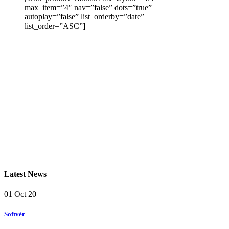
max_item=”4″ nav=”false” dots=”true”
autoplay=”false” list_orderby=”date”
list_order=”ASC”]
Latest News
01
Oct 20
Softvér