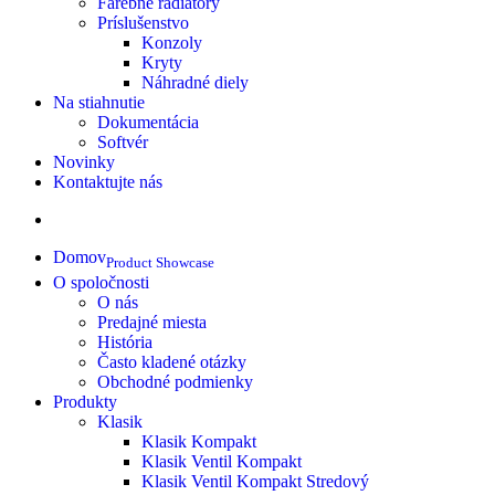
Farebné radiátory
Príslušenstvo
Konzoly
Kryty
Náhradné diely
Na stiahnutie
Dokumentácia
Softvér
Novinky
Kontaktujte nás
Domov
Product Showcase
O spoločnosti
O nás
Predajné miesta
História
Často kladené otázky
Obchodné podmienky
Produkty
Klasik
Klasik Kompakt
Klasik Ventil Kompakt
Klasik Ventil Kompakt Stredový