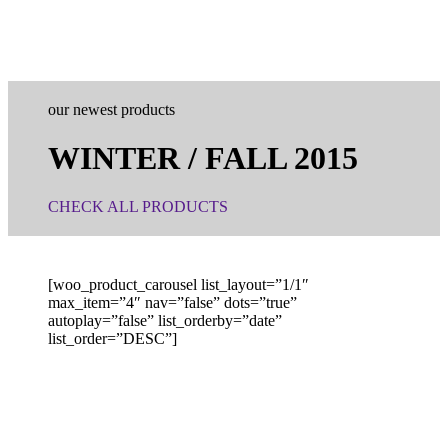
our newest products
WINTER / FALL 2015
CHECK ALL PRODUCTS
[woo_product_carousel list_layout=”1/1″
max_item=”4″ nav=”false” dots=”true”
autoplay=”false” list_orderby=”date”
list_order=”DESC”]